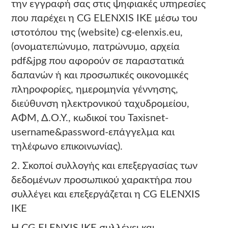
την εγγραφή σας στις ψηφιακές υπηρεσίες
που παρέχει η CG ELENXIS ΙΚΕ μέσω του
ιστοτόπου της (website) cg-elenxis.eu,
(ονοματεπώνυμο, πατρώνυμο, αρχεία
pdf&jpg που αφορούν σε παραστατικά
δαπανών ή και προσωπικές οικονομικές
πληροφορίες, ημερομηνία γέννησης,
διεύθυνση ηλεκτρονικού ταχυδρομείου,
ΑΦΜ, Δ.Ο.Υ., κωδικοί του Taxisnet-
username&password-επάγγελμα και
τηλέφωνο επικοινωνίας).
2. Σκοποί συλλογής και επεξεργασίας των
δεδομένων προσωπικού χαρακτήρα που
συλλέγει και επεξεργάζεται η CG ELENXIS
ΙΚΕ