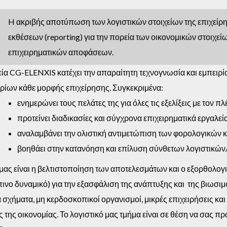
H ακριβής αποτύπωση των λογιστικών στοιχείων της επιχείρ
εκθέσεων (reporting) για την πορεία των οικονομικών στοιχεί
επιχειρηματικών αποφάσεων.
εία CG-ELENXIS κατέχει την απαραίτητη τεχνογνωσία και εμπειρ
ρίων κάθε μορφής επιχείρησης. Συγκεκριμένα:
ενημερώνει τους πελάτες της για όλες τις εξελίξεις με τον π
προτείνει διαδικασίες και σύγχρονα επιχειρηματικά εργαλε
αναλαμβάνει την ολιστική αντιμετώπιση των φορολογικών κ
βοηθάει στην κατανόηση και επίλυση σύνθετων λογιστικώ
μας είναι η βελτιστοποίηση των αποτελεσμάτων και ο εξορθολο
νο δυναμικό) για την εξασφάλιση της ανάπτυξης και της βιωσιμ
ά σχήματα, μη κερδοσκοπικοί οργανισμοί, μικρές επιχειρήσεις κα
 της οικονομίας. Το λογιστικό μας τμήμα είναι σε θέση να σας 