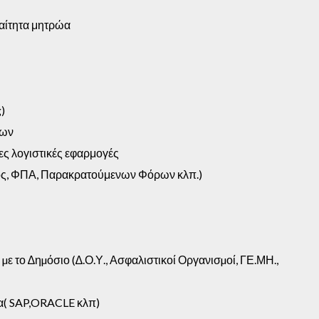
αίτητα μητρώα
)
εων
ες λογιστικές εφαρμογές
ς, ΦΠΑ, Παρακρατούμενων Φόρων κλπ.)
 το ∆ηµόσιο (∆.Ο.Υ., Ασφαλιστικοί Οργανισµοί, ΓΕ.ΜΗ.,
α( SAP,ORACLE κλπ)