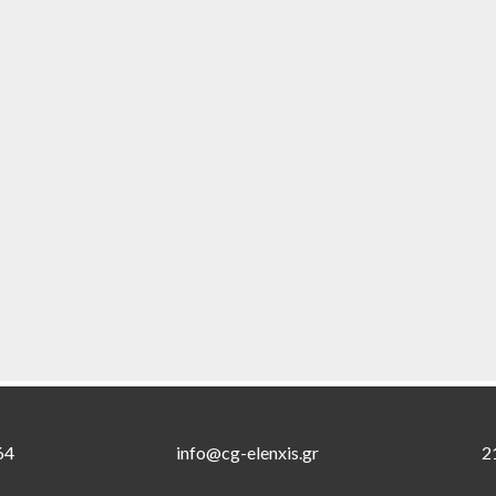
64
info@cg-elenxis.gr
2