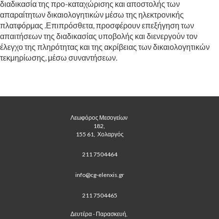
διαδικασία της προ-καταχώρισης και αποστολής των
απαραίτητων δικαιολογητικών μέσω της ηλεκτρονικής
πλατφόρμας .Επιπρόσθετα, προσφέρουν επεξήγηση των
απαιτήσεων της διαδικασίας υποβολής και διενεργούν τον
έλεγχο της πληρότητας και της ακρίβειας των δικαιολογητικών
τεκμηρίωσης, μέσω συναντήσεων.
Λεωφόρος Μεσογείων 
182, 
 155 61,  Χολαργός 
211 7504464
info@cg-elenxis.gr
211 7504465
Δευτέρα - Παρασκευή, 