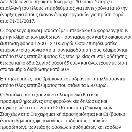
Δεν βεβαιώνεται προκαταβολή μέχρι 30 ευρώ. Υπάρχει
απαλλαγή του τέλους επιτηδεύματος για πέντε χρόνια (από την
έναρξη), για όσους έκαναν έναρξη εργασιών για πρώτη φορά
από 01/01/2017.
Οι φορολογούμενοι μισθωτοί με «μπλοκάκι» θα φορολογηθούν
με την κλίμακα των μισθωτών – συνταξιούχων και θα δικαιούνται
έκπτωση φόρου 1.900 – 2.100 ευρώ. Οσοι επιτηδευματίες
απέχουν τρία χρόνια από τη συνταξιοδότησή τους, εξαιρούνται
από το τέλος επιτηδεύματος. Ως έτος ηλικίας συνταξιοδότησης
θεωρείται το 65ο. Συνταξιούχοι 65 ετών και άνω, έχουν μείωση
στα τεκμήρια διαβίωσης κατά 30%.
Επιτηδευματίες που βρίσκονται σε αδράνεια: απαλλάσσονται
από το τέλος επιτηδεύματος που φτάνει τα 650 ευρώ.
Οι δαπάνες που έχουν γίνει ηλεκτρονικά θα είναι
προσυμπληρωμένες στις φορολογικές δηλώσεις και
συγκεκριμένα στα έντυπα E3 (Kατάσταση Oικονομικών
Στοιχείων από Eπιχειρηματική Δραστηριότητα) και E1 (βασικό
έντυπο δήλωσης φορολογίας εισοδήματος φυσικών
προσώπων). των πάσης φύσεως εισοδημάτων και εσόδων