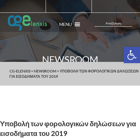
MENU
Ανοίξτε 
NEWSROOM
CG-ELENXIS
>
NEWSROOM
>
YΠΟΒΟΛΉ ΤΩΝ ΦΟΡΟΛΟΓΙΚΏΝ ΔΗΛΏΣΕ
ΩΝ ΓΙΑ ΕΙΣΟΔΉΜΑΤΑ ΤΟΥ 2019
Yποβολή των φορολογικών δηλώσεων για
εισοδήματα του 2019