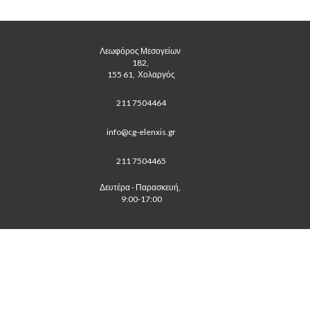
Λεωφόρος Μεσογείων 
182, 
 155 61,  Χολαργός 
211 7504464
info@cg-elenxis.gr
211 7504465
Δευτέρα - Παρασκευή, 
 9:00-17:00