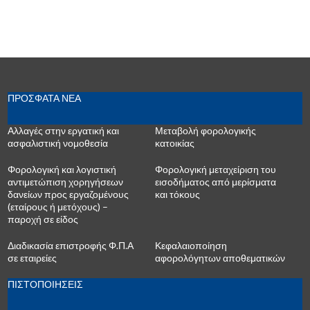
ΠΡΟΣΦΑΤΑ ΝΕΑ
Αλλαγές στην εργατική και
Μεταβολή φορολογικής
ασφαλιστική νομοθεσία
κατοικίας
Φορολογική και λογιστική
Φορολογική μεταχείριση του
αντιμετώπιση χορηγήσεων
εισοδήματος από μερίσματα
δανείων προς εργαζομένους
και τόκους
(εταίρους ή μετόχους) –
παροχή σε είδος
Διαδικασία επιστροφής Φ.Π.Α
Κεφαλαιοποίηση
σε εταιρείες
αφορολόγητων αποθεματικών
ΠΙΣΤΟΠΟΙΗΣΕΙΣ