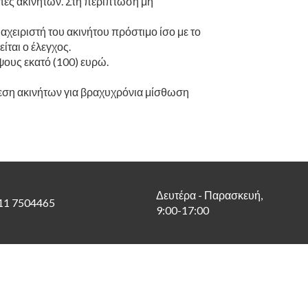
στές ακινήτων. Στη περίπτωση μη
ειριστή του ακινήτου πρόστιμο ίσο με το
ται ο έλεγχος.
ους εκατό (100) ευρώ.
θεση ακινήτων για βραχυχρόνια μίσθωση
Δευτέρα - Παρασκευή,
11 7504465
9:00-17:00