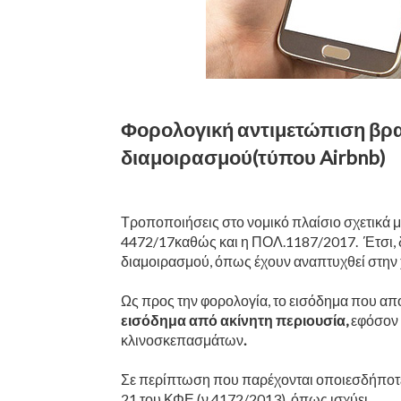
Φορολογική αντιμετώπιση βρα
διαμοιρασμού(τύπου Airbnb)
Τροποποιήσεις στο νομικό πλαίσιο σχετικά 
4472/17καθώς και η ΠΟΛ.1187/2017. Έτσι, δι
διαμοιρασμού, όπως έχουν αναπτυχθεί στην
Ως προς την φορολογία, το εισόδημα που απ
εισόδημα από ακίνητη περιουσία,
εφόσον 
κλινοσκεπασμάτων
.
Σε περίπτωση που παρέχονται οποιεσδήποτε
21 του ΚΦΕ (ν.4172/2013), όπως ισχύει.