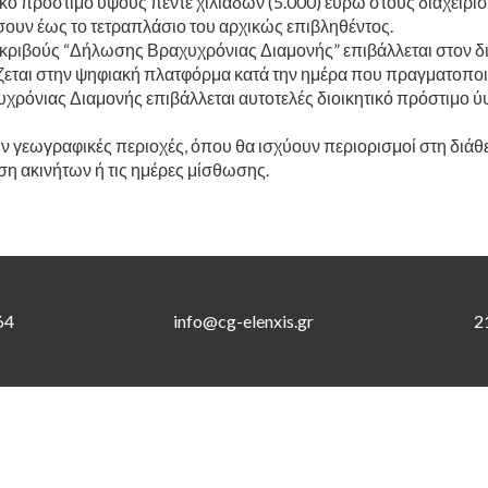
τικό πρόστιμο ύψους πέντε χιλιάδων (5.000) ευρώ στους διαχειρι
υν έως το τετραπλάσιο του αρχικώς επιβληθέντος.
ιβούς “Δήλωσης Βραχυχρόνιας Διαμονής” επιβάλλεται στον διαχ
εται στην ψηφιακή πλατφόρμα κατά την ημέρα που πραγματοποιεί
όνιας Διαμονής επιβάλλεται αυτοτελές διοικητικό πρόστιμο ύψ
ούν γεωγραφικές περιοχές, όπου θα ισχύουν περιορισμοί στη διά
η ακινήτων ή τις ημέρες μίσθωσης.
64
info@cg-elenxis.gr
2