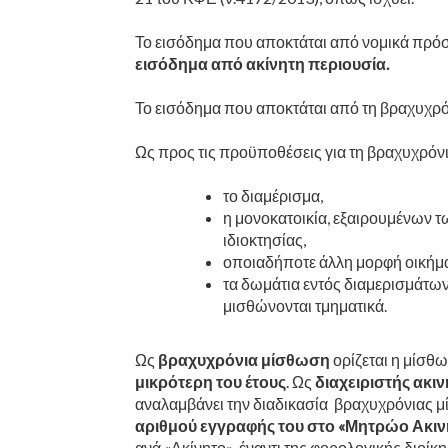
Το εισόδημα που αποκτάται από νομικά πρόσ
εισόδημα από ακίνητη περιουσία.
Το εισόδημα που αποκτάται από τη βραχυχρό
Ως προς τις προϋποθέσεις για τη βραχυχρόνι
το διαμέρισμα,
η μονοκατοικία, εξαιρουμένων τ
ιδιοκτησίας,
οποιαδήποτε άλλη μορφή οικήματ
τα δωμάτια εντός διαμερισμάτων 
μισθώνονται τμηματικά.
Ως
βραχυχρόνια μίσθωση
ορίζεται η μίσθ
μικρότερη του έτους
. Ως
διαχειριστής ακι
αναλαμβάνει την διαδικασία βραχυχρόνιας μ
αριθμού εγγραφής του στο «Μητρώο Ακι
ανά «Ακίνητο», έναντι της φορολογικής διοίκ