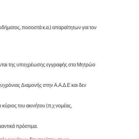
δήματος, ποσοστά κ.α.) απαραίτητων για τον
ονται της υποχρέωσης εγγραφής στο Μητρώο
χρόνιας Διαμονής στην Α.Α.Δ.Ε και δεν
ύριος του ακινήτου (π.χ νομέας,
μαντικά πρόστιμα.