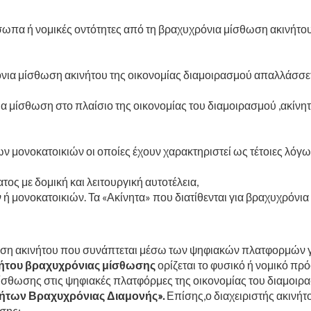
ωπα ή νομικές οντότητες από τη βραχυχρόνια μίσθωση ακινήτου 
νια μίσθωση ακινήτου της οικονομίας διαμοιρασμού απαλλάσσετ
α μίσθωση στο πλαίσιο της οικονομίας του διαμοιρασμού ,ακίνητ
ων μονοκατοικιών οι οποίες έχουν χαρακτηριστεί ως τέτοιες λόγ
ος με δομική και λειτουργική αυτοτέλεια,
ή μονοκατοικιών. Τα «Ακίνητα» που διατίθενται για βραχυχρόνια μ
ωση ακινήτου που συνάπτεται μέσω των ψηφιακών πλατφορμών γι
νήτου βραχυχρόνιας μίσθωσης
ορίζεται το φυσικό ή νομικό πρ
ίσθωσης στις ψηφιακές πλατφόρμες της οικονομίας του διαμοιρ
νήτων Βραχυχρόνιας Διαμονής».
Επίσης,ο διαχειριστής ακινή
ησης: