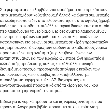
Στα
μερίσματα
περιλαμβάνονται εισοδήματα που προκύπτουν
από μετοχές, ιδρυτικούς τίτλους, ή άλλα δικαιώματα συμμετοχής
σε κέρδη τα οποία δεν αποτελούν απαιτήσεις από οφειλές (χρέη),
καθώς και το εισόδημα από άλλα εταιρικά δικαιώματα, στα οποία
περιλαμβάνονται τα μερίδια, οι μερίδες συμπεριλαμβανομένων
των προμερισμάτων και μαθηματικών αποθεματικών των
ασφαλιστικών εταιρειών,, οι συμμετοχές σε κέρδη προσωπικών
επιχειρήσεων, οι διανομές των κερδών από κάθε είδους νομικό
πρόσωπο ή νομική οντότητα (περιλαμβανομένων των
καταπιστευμάτων και των εξωχώριων εταιρειών) ημεδαπής ή
αλλοδαπής προέλευσης καθώς και κάθε άλλο συναφές
διανεμόμενο ποσό, οι προσωρινές απολήψεις κερδών των
εταίρων, καθώς και οι αμοιβές που καταβάλλονται με
οποιαδήποτε μορφή στα μέλη ΔΣ, διαχειριστές και
εργατοϋπαλληλικό προσωπικό από τα κέρδη του νομικού
προσώπου ή της νομικής οντότητας.
Ειδικά για τα νομικά πρόσωπα και τις νομικές οντότητες που
τηρούν απλογραφικά βιβλία, προκύπτει ότι σε περίπτωση