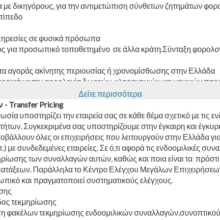
 με δικηγόρους, για την αντιμετώπιση σύνθετων ζητημάτων φορο
επίπεδο
πηρεσίες σε φυσικά πρόσωπα
ός για προσωπικό τοποθετημένο σε άλλα κράτη.Σύνταξη φορολο
τα αγοράς ακίνητης περιουσίας ή χρονομίσθωσης στην Ελλάδα
φορικά με την φορολογία δωρεών, κληρονομιών και γονικών πα
ν και νομικής υποστήριξης κατά τον Φορολογικό Έλεγχο (Κ
Δείτε περισσότερα
κων Εξωτερικού
 Transfer Pricing
ωσία υποστηρίζει την εταιρεία σας σε κάθε θέμα σχετικό με τις ε
ήτων. Συγκεκριμένα σας υποστηρίζουμε στην έγκαιρη και έγκυ
λλουν όλες οι επιχειρήσεις που λειτουργούν στην Ελλάδα για 
 με συνδεδεμένες εταιρείες. Σε ό,τι αφορά τις ενδοομιλικές συνα
ηρίωσης των συναλλαγών αυτών, καθώς και ποια είναι τα πρόστι
διατάξεων. Παράλληλα το Κέντρο Ελέγχου Μεγάλων Επιχειρήσεων
σωπικό και πραγματοποιεί συστηματικούς ελέγχους.
ησης
ος τεκμηρίωσης
ηση φακέλων τεκµηρίωσης ενδοομιλικών συναλλαγών,συνοπτικού