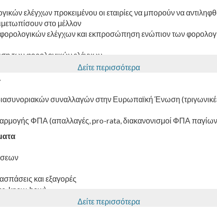
υγής Διπλής Φορολογίας
λογικού κόστους στο πλαίσιο αναδιαρθρώσεων, συγχωνεύσεων,
γικών ελέγχων προκειμένου οι εταιρίες να μπορούν να αντιλη
ιμετωπίσουν στο μέλλον
ια φορολογικών ελέγχων και εκπροσώπηση ενώπιον των φορολο
πιση των φορολογικών ελέγχων
Δείτε περισσότερα
Α
διασυνοριακών συναλλαγών στην Ευρωπαϊκή Ένωση (τριγωνικέ
φαρμογής ΦΠΑ (απαλλαγές, pro-rata, διακανονισμοί ΦΠΑ παγίων
ματα
άσεων
ιασπάσεις και εξαγορές
ies, know-how)
 Εγκαταστάσεων στο Εξωτερικό
Δείτε περισσότερα
 ασφαλιστικών εταιρειών χωρίς εγκατάσταση στην Ελλάδα