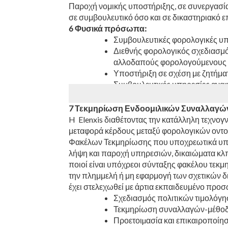
Παροχή νομικής υποστήριξης, σε συνεργασία
σε συμβουλευτικό όσο και σε δικαστηριακό 
6 Φυσικά πρόσωπα:
Συμβουλευτικές φορολογικές υ
Διεθνής φορολογικός σχεδιασμ
αλλοδαπούς φορολογούμενους
Υποστήριξη σε σχέση με ζητήμα
Συμβουλευτικές υπηρεσίες ανα
Παροχή Φοροτεχνικών Υπηρεσιώ
Φορολογικός Σχεδιασμός Κατοί
7 Τεκμηρίωση Ενδοομιλικών Συναλλαγών -
H Elenxis διαθέτοντας την κατάλληλη τεχνογν
μεταφορά κέρδους μεταξύ φορολογικών οντοτ
Φακέλων Τεκμηρίωσης που υποχρεωτικά υποβά
λήψη και παροχή υπηρεσιών, δικαιώματα κλπ.)
ποιοί είναι υπόχρεοι σύνταξης φακέλου τεκμ
την πλημμελή ή μη εφαρμογή των σχετικών 
έχει στελεχωθεί με άρτια εκπαιδευμένο προ
Σχεδιασμός πολιτικών τιμολόγ
Τεκμηρίωση συναλλαγών-μέθοδ
Προετοιµασία και επικαιροποί