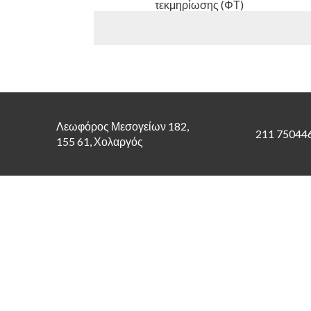
τεκμηρίωσης (ΦΤ)
Διαρκής Έλεγχος ενδοομιλικώ
Λεωφόρος Μεσογείων 182,
211 75044
155 61, Χολαργός