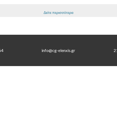
ν συναλλαγών
Δείτε περισσότερα
64
info@cg-elenxis.gr
2