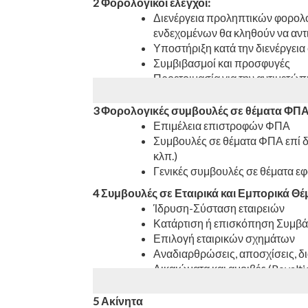
Ερμηνεία των Συμβάσεων Αποφ
2 Φορολογικοί έλεγχοι:
Μελέτες ελαχιστοποίησης φορο
Διενέργεια προληπτικών φορολο
ενδεχομένων θα κληθούν να αντ
Υποστήριξη κατά την διενέργε
Συμβιβασμοί και προσφυγές
Προετοιμασία για την αντιμετώ
3 Φορολογικές συμβουλές σε θέματα ΦΠ
Επιμέλεια επιστροφών ΦΠΑ
Συμβουλές σε θέματα ΦΠΑ επί 
κλπ.)
Γενικές συμβουλές σε θέματα ε
4 Συμβουλές σε Εταιρικά και Εμπορικά Θέ
Ίδρυση-Σύσταση εταιρειών
Κατάρτιση ή επισκόπηση Συμβ
Επιλογή εταιρικών σχημάτων
Αναδιαρθρώσεις, αποσχίσεις, δ
Δικαιώματα και αμοιβές (Royalt
Σχεδιασμός, Οργάνωση, Έναρξη
Φορολογικές αντιπροσωπεύσεις
5 Ακίνητα