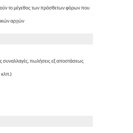
 εξαγορών κλπ
φθούν το μέγεθος των πρόσθετων φόρων που
γικών αρχών
ς συναλλαγές, πωλήσεις εξ αποστάσεως
 κλπ.)