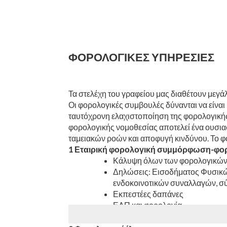
ΦΟΡΟΛΟΓΙΚΕΣ ΥΠΗΡΕΣΙΕΣ
Τα στελέχη του γραφείου μας διαθέτουν μεγά
Οι φορολογικές συμβουλές δύνανται να είναι
ταυτόχρονη ελαχιστοποίηση της φορολογικής
φορολογικής νομοθεσίας αποτελεί ένα ουσια
ταμειακών ροών και αποφυγή κινδύνου. Το φ
1 Εταιρική φορολογική συμμόρφωση-φορ
Κάλυψη όλων των φορολογικών 
Δηλώσεις: Εισοδήματος Φυσικώ
ενδοκοινοτικών συναλλαγών, σ
Εκπεστέες δαπάνες
ΕΛΠ και φορολογία
Φορολογικός σχεδιασμός και στ