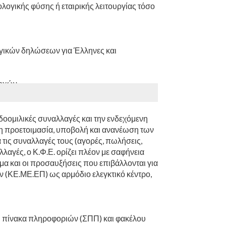
λογικής φύσης ή εταιρικής λειτουργίας τόσο
γικών δηλώσεων για Έλληνες και
ροχών
ΕΦΟΜΕΠ, Έλεγχος Μεγάλου Πλούτου)
νδοομιλικές συναλλαγές και την ενδεχόμενη
ρη προετοιμασία, υποβολή και ανανέωση των
τις συναλλαγές τους (αγορές, πωλήσεις,
λλαγές, ο Κ.Φ.Ε. ορίζει πλέον με σαφήνεια
μα και οι προσαυξήσεις που επιβάλλονται για
 (ΚΕ.ΜΕ.ΕΠ) ως αρμόδιο ελεγκτικό κέντρο,
 πίνακα πληροφοριών (ΣΠΠ) και φακέλου