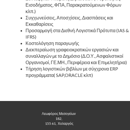
Εισοδήματος, ΦΠΑ, Παρακρατούμενων Φόρων
κλπ.)
Συγχωνεύσεις, Αποσχίσεις, Διασπάσεις και
Εκκαθαρίσεις
Προσαρµογή στα ∆ιεθνή Λογιστικά Πρότυπα (IAS &
IFRS)
Κοστολόγηση παραγωγής
Διεκπεραίωση γραφειοκρατικών εργασιών και
συναλλαγών µε το ∆ηµόσιο (∆.Ο.Υ., Ασφαλιστικοί
Οργανισµοί, ΓΕ.ΜΗ., Περιφέρεια και Επιµελητήρια)
Τήρηση λογιστικών βιβλίων με σύγχρονα ERP
προγράμματα( SAP,ORACLE κλπ)
Λεωφόρος Μεσογείων 
182, 
 155 61,  Χολαργός 