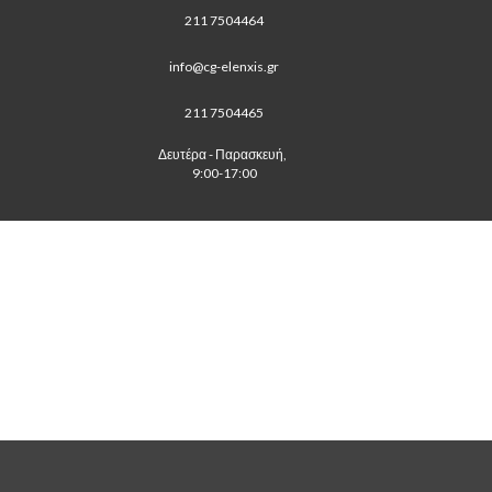
211 7504464
info@cg-elenxis.gr
211 7504465
Δευτέρα - Παρασκευή, 
 9:00-17:00