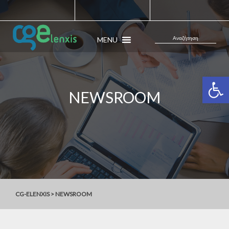
MENU
Ανοίξτε 
NEWSROOM
CG-ELENXIS
>
NEWSROOM