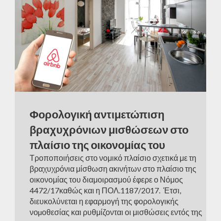
Φορολογική αντιμετώπιση
βραχυχρόνιων μισθώσεων στο
πλαίσιο της οικονομίας του
Τροποποιήσεις στο νομικό πλαίσιο σχετικά με τη
διαμοιρασμού(τύπου Airbnb)
βραχυχρόνια μίσθωση ακινήτων στο πλαίσιο της
οικονομίας του διαμοιρασμού έφερε ο Νόμος
4472/17καθώς και η ΠΟΛ.1187/2017. Έτσι,
διευκολύνεται η εφαρμογή της φορολογικής
νοµοθεσίας και ρυθμίζονται οι μισθώσεις εντός της