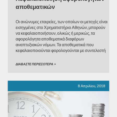
αποθεματικών
Οι ανώνυμες εταιρείες, των οποίων οι μετοχές είναι
εισηγμένες στο Χρηματιστήριο Αθηνών, μπορούν
να κεφαλαιοποιήσουν, ολικώς ή μερικώς, τα
αφορολόγητα αποθεματικά διαφόρων
αναπτυξιακών νόμων. Τα αποθεματικά που
κεφαλαιοποιούνται φορολογούνται με συντελεστή
πέντε τοις εκατό (5%), χωρίς καμιά άλλη
επιβάρυνση. Θα πρέπει επίσης να αναφερθεί ότι
ΔΙΑΒΑΣΤΕ ΠΕΡΙΣΣΟΤΕΡΑ >
ανώνυμες εταιρείες που έχουν σχηματίσει
αποθεματικά, είτε από υπεραξία μετοχών […]
8 Απριλίου, 2018