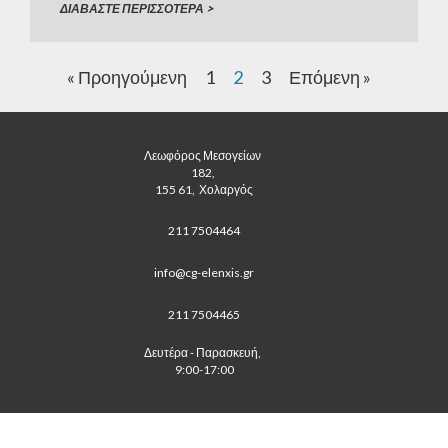
ΔΙΑΒΑΣΤΕ ΠΕΡΙΣΣΟΤΕΡΑ >
υπόλοιπο Φ.Π.Α. (βλ. εξαγωγικές). Είναι κάτοχοι
αδειών Εγκεκριμένου Οικονομικού […]
« Προηγούμενη
1
2
3
Επόμενη »
Λεωφόρος Μεσογείων 
182, 
 155 61,  Χολαργός 
211 7504464
info@cg-elenxis.gr
211 7504465
Δευτέρα - Παρασκευή, 
 9:00-17:00