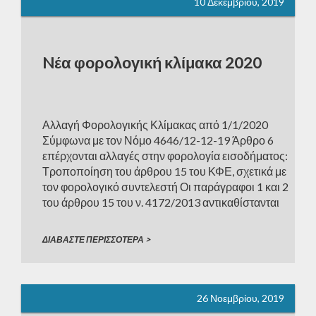
10 Δεκεμβρίου, 2019
Nέα φορολογική κλίμακα 2020
Αλλαγή Φορολογικής Κλίμακας από 1/1/2020
Σύμφωνα με τον Νόμο 4646/12-12-19 Άρθρο 6
επέρχονται αλλαγές στην φορολογία εισοδήματος:
Τροποποίηση του άρθρου 15 του ΚΦΕ, σχετικά με
τον φορολογικό συντελεστή Οι παράγραφοι 1 και 2
του άρθρου 15 του ν. 4172/2013 αντικαθίστανται
ως εξής: «1. Το φορολογητέο εισόδημα από
μισθωτή εργασία και συντάξεις υποβάλλεται σε
ΔΙΑΒΑΣΤΕ ΠΕΡΙΣΣΟΤΕΡΑ >
φόρο, […]
26 Νοεμβρίου, 2019